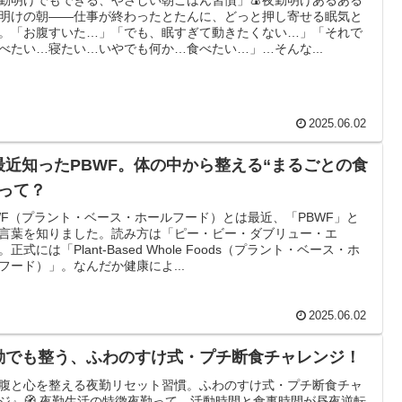
勤明けでもできる、やさしい朝ごはん習慣」🍙夜勤明けあるある
明けの朝――仕事が終わったとたんに、どっと押し寄せる眠気と
。「お腹すいた…」「でも、眠すぎて動きたくない…」「それで
べたい…寝たい…いやでも何か…食べたい…」…そんな...
2025.06.02
最近知ったPBWF。体の中から整える“まるごとの食
”って？
WF（プラント・ベース・ホールフード）とは最近、「PBWF」と
言葉を知りました。読み方は「ピー・ビー・ダブリュー・エ
。正式には「Plant-Based Whole Foods（プラント・ベース・ホ
フード）」。なんだか健康によ...
2025.06.02
勤でも整う、ふわのすけ式・プチ断食チャレンジ！
腹と心を整える夜勤リセット習慣。ふわのすけ式・プチ断食チャ
ジ』🧭 夜勤生活の特徴夜勤って…活動時間と食事時間が昼夜逆転