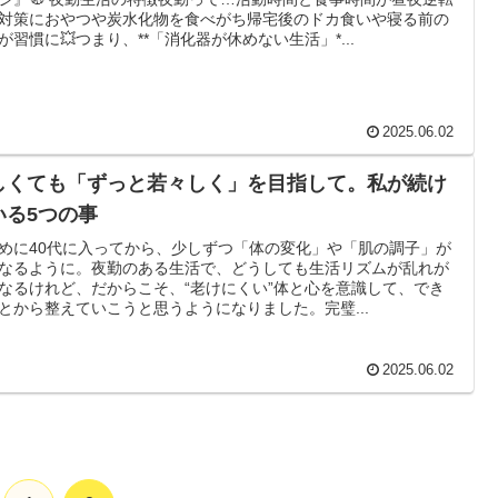
対策におやつや炭水化物を食べがち帰宅後のドカ食いや寝る前の
が習慣に💥つまり、**「消化器が休めない生活」*...
2025.06.02
しくても「ずっと若々しく」を目指して。私が続け
いる5つの事
めに40代に入ってから、少しずつ「体の変化」や「肌の調子」が
なるように。夜勤のある生活で、どうしても生活リズムが乱れが
なるけれど、だからこそ、“老けにくい”体と心を意識して、でき
とから整えていこうと思うようになりました。完璧...
2025.06.02