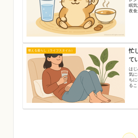
眠気
夜食
忙
整える暮らし（ライフスタイル）
て
はじ
気に
ちに
るこ