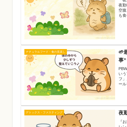
「夜
夜勤
空腹
も食

ナチュラルフード・食の見直し
事
PB
いう
フ」
ール
夜
デトックス・ファスティング
『お
レン